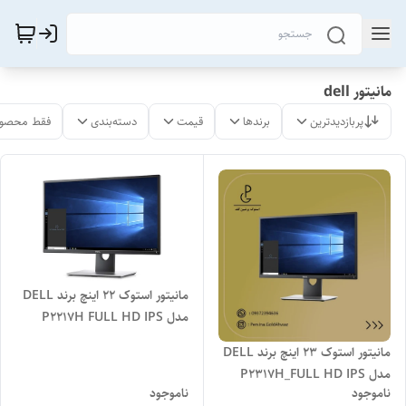
مانیتور dell
پربازدیدترین
برندها
قیمت
دسته‌بندی
فقط محصول
مانیتور استوک 22 اینچ برند DELL
مدل P2217H FULL HD IPS
مانیتور استوک 23 اینچ برند DELL
مدل P2317H_FULL HD IPS
ناموجود
ناموجود