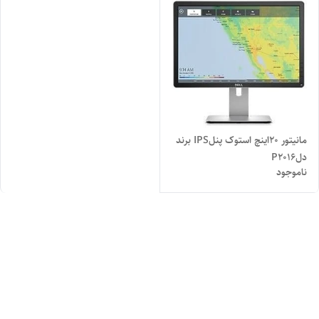
مانیتور 20اینچ استوک پنلIPS برند
دلP2016
ناموجود