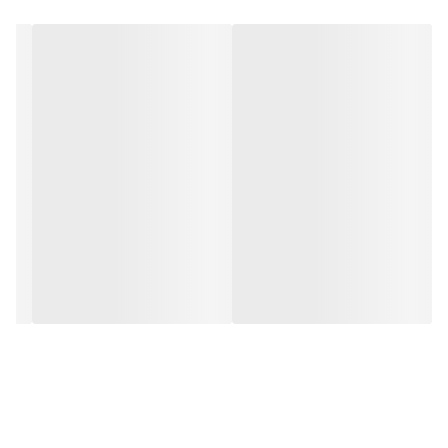
HD و پنل فوق العاده IPS تصاویری دقیق،
جذاب و غنی به ارمغان می آورند.
درصد پوشش فضای sRGB معادل 96 درصد
زیبایی بدون مرز
بدون حاشیه و دقیق
: اولین مانیتور
InfinityEdge جهان دارای نازک ترین حاشیه
های جهان در همه طرف های صفحه است که
یک نمای تقریباً بدون درز ایجاد می کند.
چشمان خود را به نازک ترین حاشیه
های
Dell U2417H
بچسبانید تا هر چهار
طرف مانیتور را به زیبایی ببنید. حاشیه‌های
InfinityEdge Dell، که شامل عرض قاب و