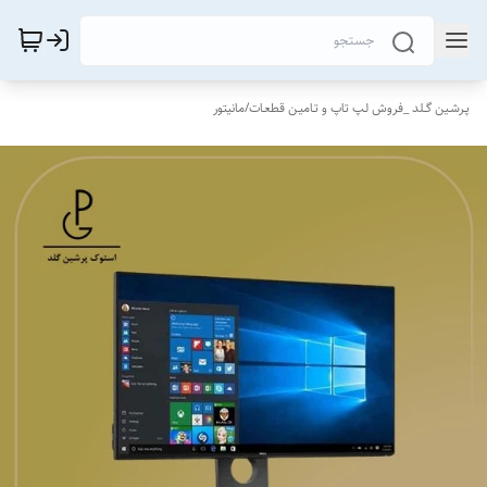
پـرشـین گــلد _فروش لـپ تاپ و تـامیـن قطعـات
/
مانیتور