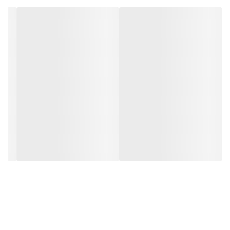
در اختیار شما قرار می دهد. سطح کاملا
جدیدی از بهره وری را به محل کار خود بدون
از دست دادن راحتی و آسایش با مانیتور Dell
P2417H هدیه دهید.
درصد پوشش فضای
sRGB
برابر با
99
درصد
طراحی هدفمند برای راحتی :
با طیف کاملی از
ویژگی های قابل تنظیم، حاشیه های باریک و
درگاه های اتصال متعدد.
تجربه تماشای پیشرفته :
ویژگی ‌های Dell
ComfortView و Easy Arrange باعث می‌
شوند هنگام مشاهده مانیتور، تصاویر واضح