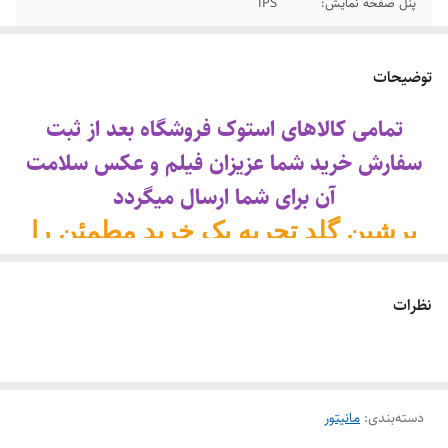
پنل صفحه نمایش:
IPS
رزولوشن:
1080 × 1920 پیکسل - Full HD
توضیحات
تمامی کالاهای استوک فروشگاه بعد از ثبت
سفارش خرید شما عزیزان فیلم و عکس سلامت
آن برای شما ارسال میگردد
پرشین گلد تجربه یک خرید مطمِئن را
برای شما رقم میزند
نظرات
******************************************************
مانیتور دل 24 اینچ Dell P2714H HDMI
Port به لطف فناوری پنل IPS زاویای دید
دسته‌بندی
:
مانیتور
گسترده 178 درجه ای را به همراه رنگهای زنده