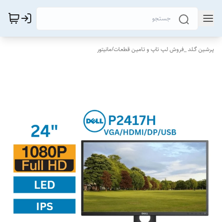
پـرشـین گــلد _فروش لـپ تاپ و تـامیـن قطعـات
/
مانیتور