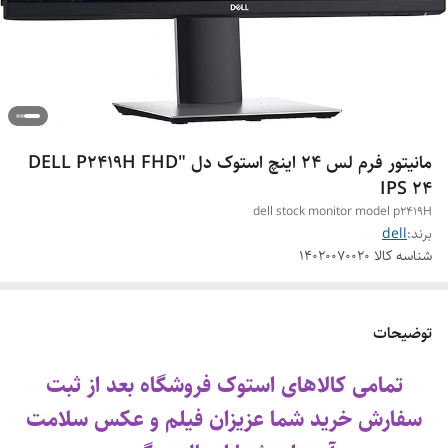
مانیتور فرم لس 24 اینچ استوک دل "DELL P2419H FHD
IPS 24
dell stock monitor model p2419H
برند:
dell
شناسه کالا
14020070020
توضیحات
تمامی کالاهای استوک فروشگاه بعد از ثبت
سفارش خرید شما عزیزان فیلم و عکس سلامت