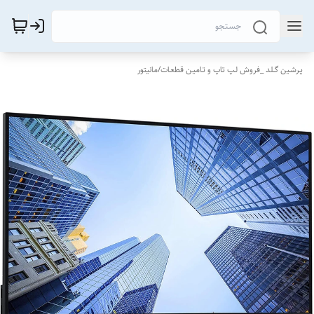
پـرشـین گــلد _فروش لـپ تاپ و تـامیـن قطعـات
/
مانیتور