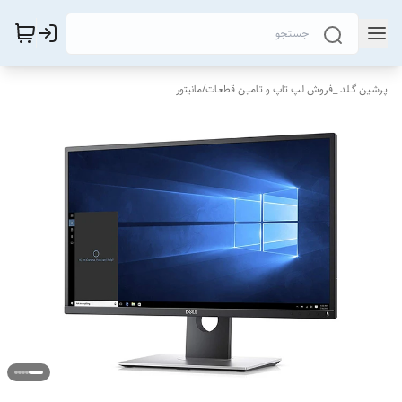
پـرشـین گــلد _فروش لـپ تاپ و تـامیـن قطعـات
/
مانیتور