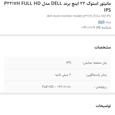
مانیتور استوک 22 اینچ برند DELL مدل P2217H FULL HD
IPS
dell stock monitor model p2217h_FULL HD IPS
برند:
dell
شناسه کالا
014010109
مشخصات
پنل صفحه نمایش:
IPS
زمان پاسخگویی:
6 میلی ثانیه
رزولوشن :
1080×1920 – Full HD
توضیحات