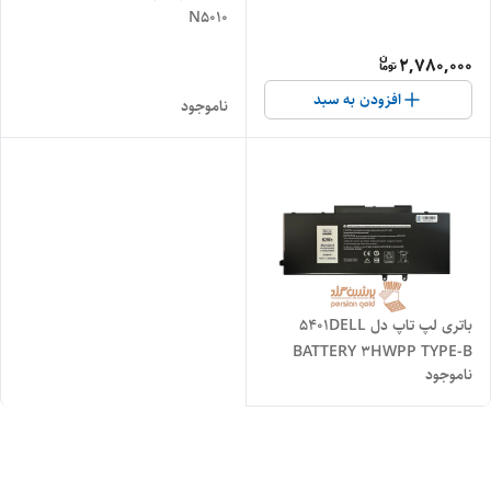
N5010
2,780,000
افزودن به سبد
ناموجود
باتری لپ تاپ دل 5401DELL
BATTERY 3HWPP TYPE-B
ناموجود
4100MAH