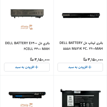
باتری لپتاپ دل DELL BATTERY
باتري دل DELL BATTERY E6400
5558 M5Y1K 4C. 2200MAH
6CELL 4400 MAH
3,150,000
3,150,000
افزودن به سبد
افزودن به سبد