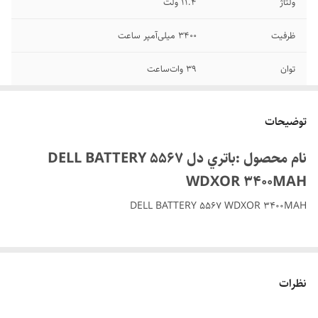
ولتاژ
11.4 ولت
ظرفیت
3400 میلی‌آمپر ساعت
توان
39 وات‎‌ساعت
تعداد سلول
4 سلولی
توضیحات
گارانتی
6 ماه
نام محصول :باتري دل DELL BATTERY 5567
WDXOR 3400MAH
DELL BATTERY 5567 WDXOR 3400MAH
باتری 5567 WDXOR جایگزین باتری لپ‌تاپ‌های
Dell Inspiron سری
نظرات
5000 و 7000 طراحی شده است .