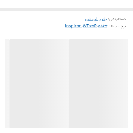
دسته‌بندی
:
باتری لپ تاپ
مدل های سازگار :
برچسب‌ها :
5567
،
WDxoR
،
inspiron
T2JX4 WDX0R 5000 5775 5575 7572 7472 5378 3189 7573 5567
در فروشگاه لپ تاپ پرشین گلد:
این کالا با گارانتی معتبر 6 ماه فروشگاه پرشین گلد تقدیم شما عزیزان میشود.
جهت اطلاعات بیشتر وخرید مطمئن میتوانید با مشاوران مجموعه تماس و
اطلاعات کافی را در یافت نمایید.
(ارسال همان روز در شهر اهواز )
بسته‌بندی ایمن