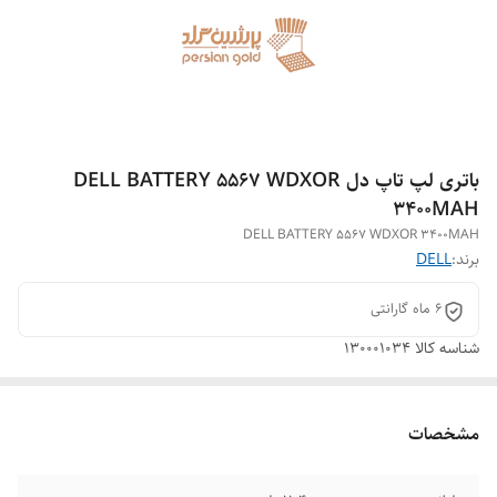
باتری لپ تاپ دل DELL BATTERY 5567 WDXOR
3400MAH
DELL BATTERY 5567 WDXOR 3400MAH
برند:
DELL
6 ماه گارانتی
شناسه کالا
130001034
مشخصات