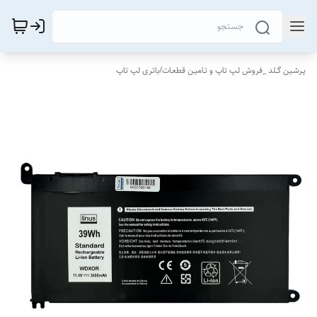
پـرشـین گــلد _فروش لـپ تاپ و تـامیـن قطعـات
/
باتری لپ تاپ