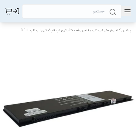
پـرشـین گــلد _فروش لـپ تاپ و تـامیـن قطعـات
/
باتری لپ تاپ
/
باتری لپ تاپ DELL