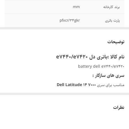
برند کارخانه
mm
پارت باتری
pfxcr/۳۴gkr
ولت خروجی
۷.۴
توضیحات
آمپر
۴۵۰۰mAh
نام کالا :باتری دل e۷۴۴۰/e۷۴۲۰
گارانتی
6 ماه
battery dell e۷۴۴۰/e۷۴۲۰
سری های سازگار :
مناسب برای سری
Dell Latitude 14 7000
نظرات
در فروشگاه لپ تاپ پرشین گلد:
این کالا با گارانتی معتبر 6 ماه فروشگاه پرشین گلد تقدیم شما عزیزان میشود.