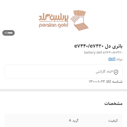
باتری دل e۷۴۴۰/e۷۴۲۰
battery dell e۷۴۴۰/e۷۴۲۰
برند:
dell
6ماه گارانتی
شناسه کالا
130001022
مشخصات
کیفیت
گرید A