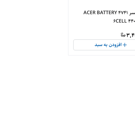
باتري ايسر ACER BATTERY 4741
6CELL 4
3,4
افزودن به سبد