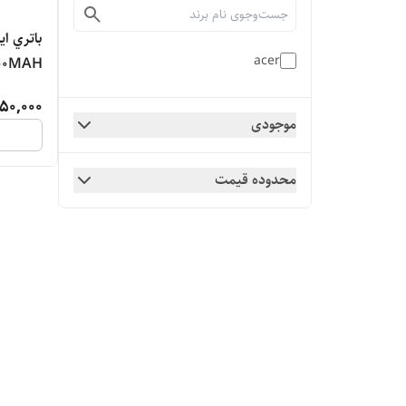
acer
400MAH
50,000
موجودی
محدوده قیمت