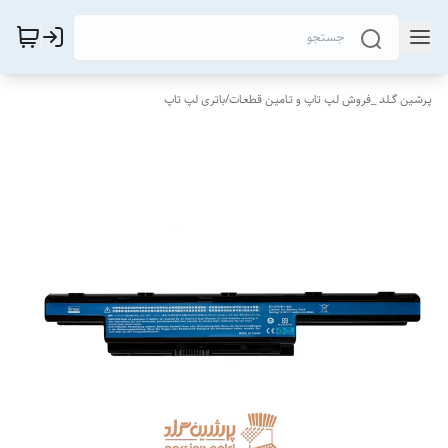
پـرشـین گــلد _فروش لـپ تاپ و تـامیـن قطعـات
/
باتری لپ تاپ