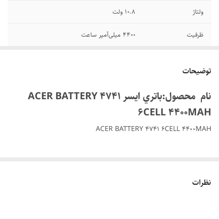
ولتاژ
۱۰.۸ ولت
ظرفیت
۴۴۰۰ میلی‌آمپر ساعت
توان
۴۸ وات‌ساعت
توضیحات
تعداد سلول
۶ سلولی
نام محصول:باتري ايسر ACER BATTERY 4741
گارانتی
6ماه
6CELL 4400MAH
ACER BATTERY 4741 6CELL 4400MAH
باتری Acer Battery 4741 با طراحی کاملاً استاندارد و کیفیت بالای سلول‌ها،
یکی از محبوب‌ترین مدل‌ها برای لپ‌تاپ‌های برند ایسر است. این باتری ۶
نظرات
سلولی با ظرفیت ۴۴۰۰ میلی‌آمپر ساعت و ولتاژ ۱۰.۸ ولت، جایگزینی بی‌نقص
برای باتری‌های فرسوده سری، Acer Aspire 4741، 4743، 4738. 5742و