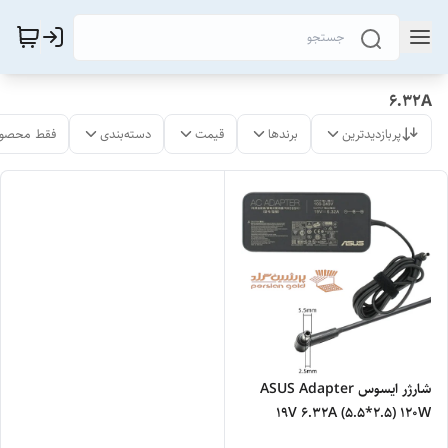
6.32A
پربازدیدترین
برندها
قیمت
دسته‌بندی
فقط محصول
شارژر ايسوس ASUS Adapter
19V 6.32A (5.5*2.5) 120W
SQUARE