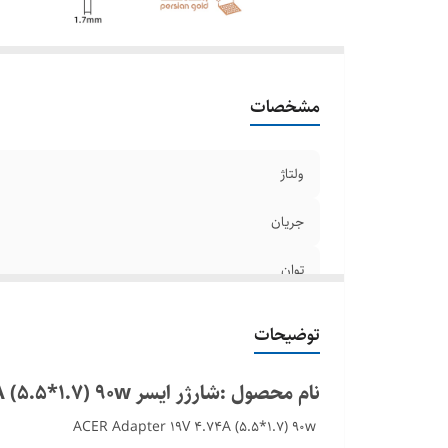
مشخصات
ولتاژ
جریان
توان
نوع کانکتور
توضیحات
نام محصول :شارژر ايسر ACER Adapter 19V 4.74A (5.5*1.7) 90w
ACER Adapter 19V 4.74A (5.5*1.7) 90w