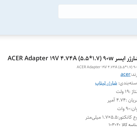
 ايسر ACER Adapter 19V 4.74A (5.5*1.7) 90w
ACER Adapter 19V 4.74A (5.5*1.7) 9
ند:
acer
ته‌بندی
:
شارژر لپتاپ
تاژ
:
19 ولت
ریان
:
4.74 آمپر
ان
:
90 وات
ع کانکتور
:
5.5×1.7 میلی‌متر
اسه کالا
103020