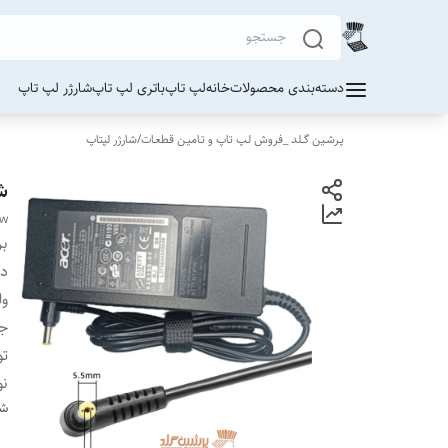
دسته‌بندی محصولات
خانه
لپ تاپ
باتری لپ تاپ
شارژر لپ تاپ
پـرشـین گــلد _فروش لـپ تاپ و تـامیـن قطعـات
/
شارژر لپتاپ
شارژر
0w
بر
دس
ول
ج
تو
نو
شن