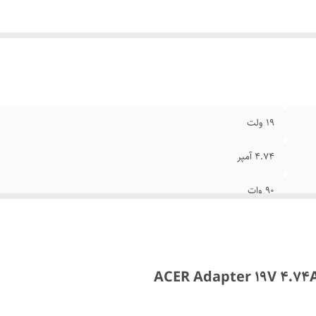
19 ولت
4.74 آمپر
90 وات
5.5×1.7 میلی‌متر