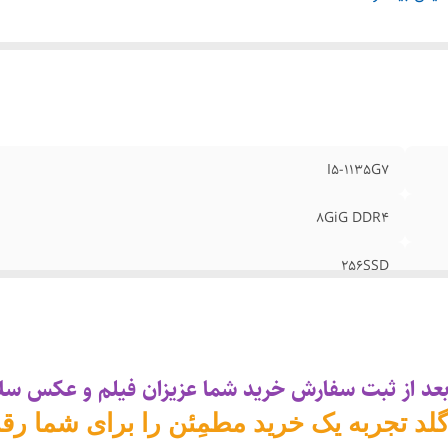
افیک
:
INTEL IRIS XE
I5-1135G7
8GiG DDR4
256SSD
Silver(سیلور)
14Inch HD
بعد از ثبت سفارش خرید شما عزیزان فیلم و عکس سلا
INTEL IRIS XE
لد تجربه یک خرید مطمِئن را برای شما رقم