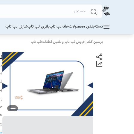
دسته‌بندی محصولات
خانه
لپ تاپ
باتری لپ تاپ
شارژر لپ تاپ
پـرشـین گــلد _فروش لـپ تاپ و تـامیـن قطعـات
/
لپ تاپ
لپ 
ix
بر
دس
بر
پر
حا
حا
ر
ص
نم