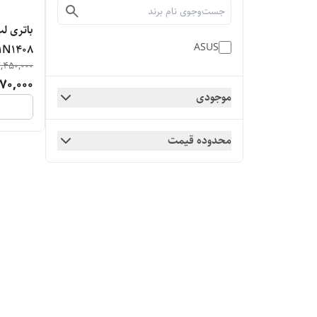
ASUS
1N1408
,450,000
70,000
موجودی
محدوده قیمت