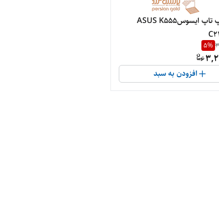
باتری لپ تاپ ایسوسASUS K555
C2
5
%
3
3,2
افزودن به سبد