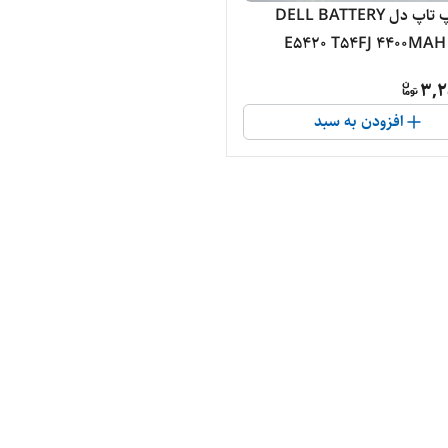
باتری لپ تاپ دل DELL BATTERY
E5420 T54FJ 4400MAH
3,2
افزودن به سبد