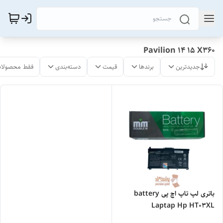
Pavilion 14 15 X360
جدیدترین
برندها
قیمت
دسته‌بندی
فقط محصولات
باتری لپ تاپ اچ پی battery
Laptap Hp HT03XL