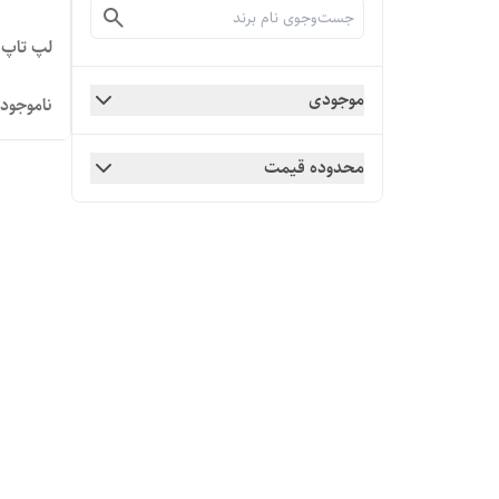
لپ تاپ استوک  G4
موجودی
ناموجود
محدوده قیمت