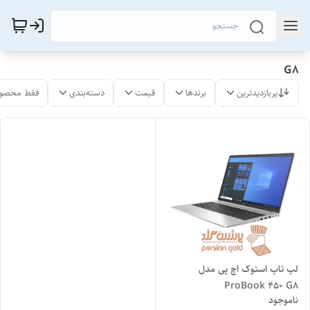
G8
پربازدیدترین
برندها
قیمت
دسته‌بندی
فقط محصول
لپ تاپ استوک اچ پی مدل
ProBook 450 G8
ناموجود