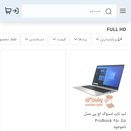
FULL HD
پربازدیدترین
برندها
قیمت
دسته‌بندی
فقط محصول
لپ تاپ استوک اچ پی مدل
ProBook 450 G8
ناموجود