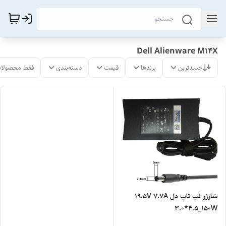
Dell Alienware M14X
جدیدترین
برندها
قیمت
دسته‌بندی
فقط محصولات
شارژر لپ تاپ دل 19.5V 7.7A
3.0*4.5_150W