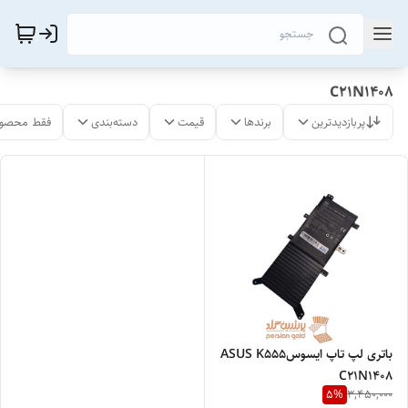
C21N1408
پربازدیدترین
برندها
قیمت
دسته‌بندی
فقط محصول
باتری لپ تاپ ایسوسASUS K555
C21N1408
5
%
3,450,000