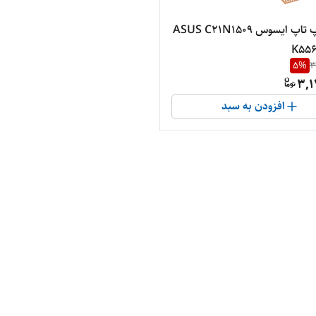
باتری لپ تاپ ایسوس ASUS C21N1509
K556
5
%
3
3,1
افزودن به سبد