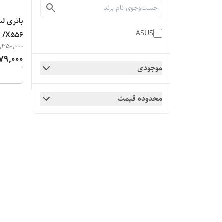
ASUS
 /X556
,350,000
79,000
موجودی
محدوده قیمت