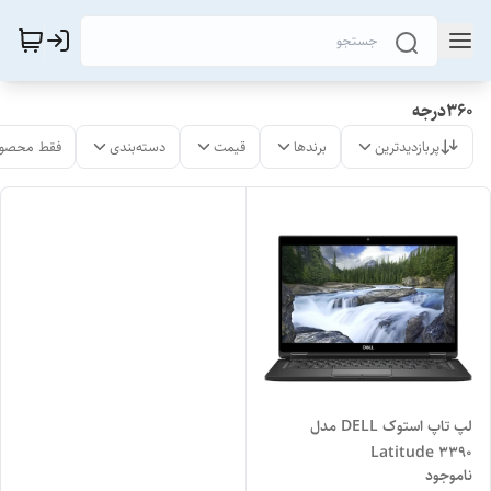
360درجه
پربازدیدترین
برندها
قیمت
دسته‌بندی
فقط محصول
لپ تاپ استوک DELL مدل
Latitude 3390
ناموجود