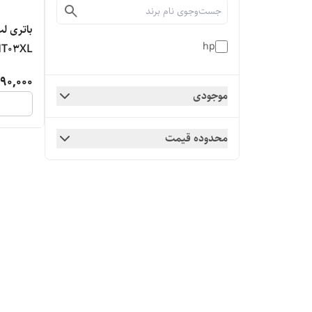
hp
HT03XL
90,000
موجودی
محدوده قیمت