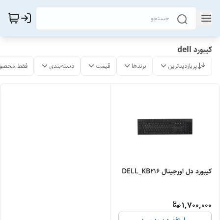
کیبورد dell
پربازدیدترین
برندها
قیمت
دسته‌بندی
فقط محصول
کیبورد دل اورجینال DELL_KB216
1,700,000