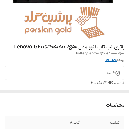
باتری لپ تاپ لنوو مدل Lenovo G۴۰۰s/۴۰۵/۵۰۰ /g۵۰
battery lenovo g۴۰۰s۴۰۵۵۰۰g۵۰
برند:
lenovo
6 ماه
شناسه کالا
130005013
مشخصات
کیفیت
گرید A