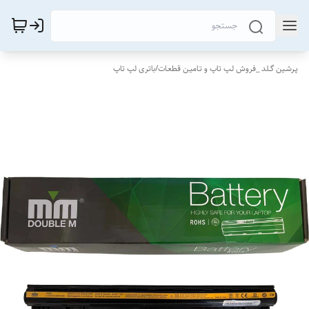
پـرشـین گــلد _فروش لـپ تاپ و تـامیـن قطعـات
/
باتری لپ تاپ