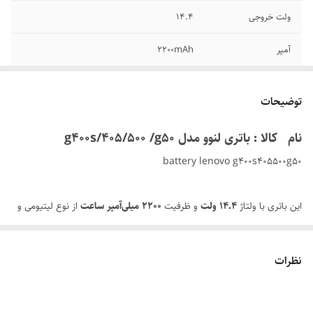
ولت خروجی
۱۴.۴
آمپر
۲۲۰۰mAh
گارانتی
6 ماه
توضیحات
نام کالا : باتری لنوو مدل g۴۰۰s/۴۰۵/۵۰۰ /g۵۰
battery lenovo g۴۰۰s۴۰۵۵۰۰g۵۰
این باتری با ولتاژ
۱۴.۴ ولت
و ظرفیت
۲۲۰۰ میلی‌آمپر ساعت
از نوع لیتیومی و
طراحی لوله‌ای است که به‌طور خاص برای مدل‌های G۴۰۰S، ۴۰۵، ۵۰۰ و G۵۰
لنوو طراحی شده است.
نظرات