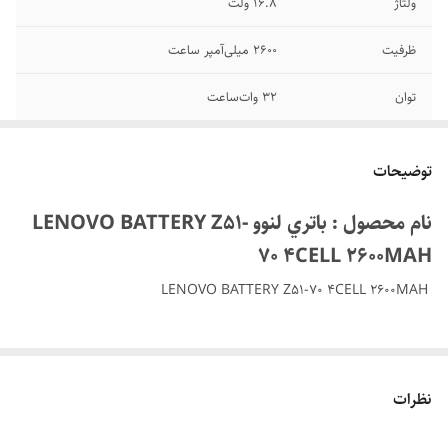
ولتاژ
16.8 ولت
ظرفیت
2600 میلی‌آمپر ساعت
توان
32 وات‎‌ساعت
تعداد سلول
4 سلولی
توضیحات
گارانتی
6 ماه
نام محصول : باتري لنوو LENOVO BATTERY Z51-
70 4CELL 2600MAH
LENOVO BATTERY Z51-70 4CELL 2600MAH
باتری لپ‌تاپ لنووZ51‑70یک باتری
لیتیوم‑یون چهارسلولی
با
ظرفیت
2600mAh
و ولتاژ
16.8V
است.
نظرات
این باتری از
مدار محافظت هوشمند
بهره می‌برد که از بروز
شارژ بیش‌ازحد،