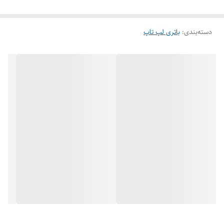
تخلیه عمیق، نوسان ولتاژ و افزایش دما
جلوگیری می‌کند.
این ویژگی‌ها باعث افزایش ایمنی، ثبات عملکرد و طول عمر دستگاه می‌شود.
دسته‌بندی
:
باتری لپ تاپ
مدل های سازگار :
L14S4A01 L14L4A01 L14L4E01 v4000 y50c 310 510s 500 z51 z51-70 z4
ideapad 500
در فروشگاه لپ تاپ پرشین گلد:
این کالا با گارانتی معتبر 6 ماه فروشگاه پرشین گلد تقدیم شما عزیزان میشود.
جهت اطلاعات بیشتر وخرید مطمئن میتوانید با مشاوران مجموعه تماس و
اطلاعات کافی را در یافت نمایید.
(ارسال همان روز در شهر اهواز )
بسته‌بندی ایمن