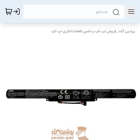
پـرشـین گــلد _فروش لـپ تاپ و تـامیـن قطعـات
/
باتری لپ تاپ