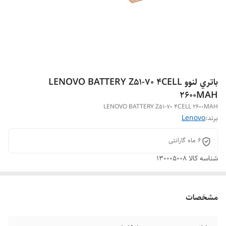
باتري لنوو LENOVO BATTERY Z51-70 4CELL
2600MAH
LENOVO BATTERY Z51-70 4CELL 2600MAH
برند:
Lenovo
6 ماه گارانتی
شناسه کالا
130005008
مشخصات