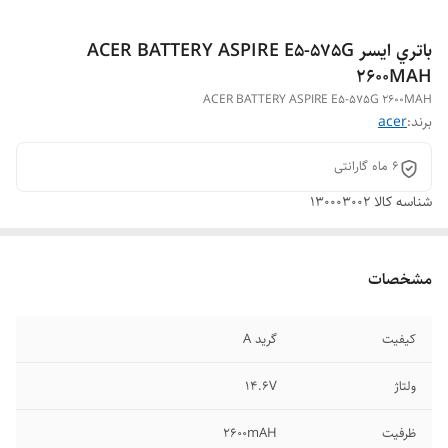
باتري ايسر ACER BATTERY ASPIRE E5-575G
2600MAH
ACER BATTERY ASPIRE E5-575G 2600MAH
برند:
acer
6 ماه گارانتی
شناسه کالا
130003002
مشخصات
کیفیت
گرید A
ولتاژ
14.6V
ظرفیت
2600mAH