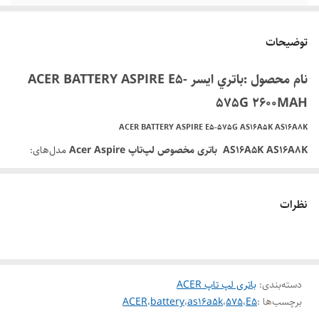
گارانتی
6 ماه
توضیحات
نام محصول :باتري ايسر ACER BATTERY ASPIRE E5-
575G 2600MAH
ACER BATTERY ASPIRE E5-575G AS16A5K AS16A8K
AS16A5K AS16A8K باتری مخصوص لپ‌تاپ Acer Aspire
مدل‌های:
E15 E5-575 N16Q2 E5-576G E5-575G E5-475 F5-573 E5-575-52JF
E5-575-33BM E5-575G-76YK E5-575-54SM E5-575G-57D4 E5-
نظرات
576-392H E5-575-54E8 KT.00605.002
شماره قطعات سازگار:
AS16A5K, AS16A7K, AS16A8K, 4ICR19/66, N16Q1, N16Q2,
دسته‌بندی
:
باتری لپ تاپ ACER
KT.00605.002, KT.00405.001, KT.00407.004, KT.0040G.007
برچسب‌ها :
E5
،
575
،
as16a5k
،
battery
،
ACER
مدل‌های سازگار لپ‌تاپ ایسر: