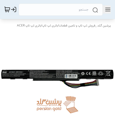
پـرشـین گــلد _فروش لـپ تاپ و تـامیـن قطعـات
/
باتری لپ تاپ
/
باتری لپ تاپ ACER