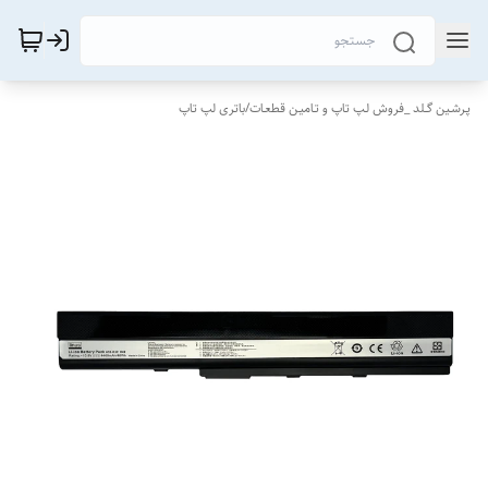
پـرشـین گــلد _فروش لـپ تاپ و تـامیـن قطعـات
/
باتری لپ تاپ