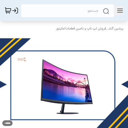
پـرشـین گــلد _فروش لـپ تاپ و تـامیـن قطعـات
/
مانیتور