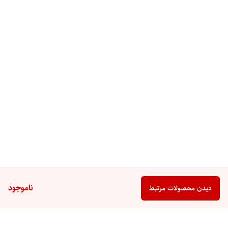
پورت‌های متعدد
به طور کلی، مانیتور سامسونگ 27اینچ مدل
S27C390EAM
انتخابی عالی برای کاربران با نیازهای مختلف است.
این کیفیت تصویر عالی، نرخ تازه‌سازی روان و ویژگی‌های کاربردی را با
قیمتی مقرون به صرفه ارائه می‌کند.
برند
SAMSUNG
سری
S3
اندازه
27 اینچ
ناموجود
دیدن محصولات مرتبط
نوع پنل
VA
رزولوشن