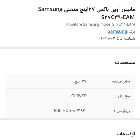
مانیتور اوپن باکس 27اینچ منحنی Samsung
S27C390EAM
Monitore Samsung model S27C390EAM
برند:
Samsung
شناسه کالا
104041003
مشخصات
سایز صفحه:
27 اینچ
نوع پنل:
CURVED
رزولوشن :
FUL HD 1080*1920
نوع صفحه نمایش:
مات
توضیحات