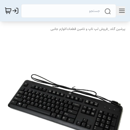
پـرشـین گــلد _فروش لـپ تاپ و تـامیـن قطعـات
/
لوازم جانبی