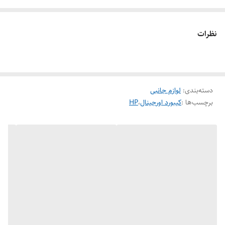
سالهای متمادی جزء بزرگترین شرکت های حوزه ی
فناوری اطلاعات باشد ، کیبورد مدل SK-2025 برند
نظرات
HP از جمله محصولات فوق العاده ی این می باشد
که در ادامه به ویژگی های این محصول می
پردازیم.
دسته‌بندی
:
لوازم جانبی
برچسب‌ها :
کیبورد اورجینال
،
HP
keyboard hp SK-2025
کیبوردها در مدلها و اقسام گوناگون ساخته می‌شود
و یکی از لوازم جانبی مهم کامپیوتر محسوب می
شود. کیبورد مدل SK-2025 برند HP کیبوردی
حوش ساخت و سازگار برای استفاده شخصی و