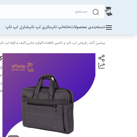
دسته‌بندی محصولات
خانه
لپ تاپ
باتری لپ تاپ
شارژر لپ تاپ
پـرشـین گــلد _فروش لـپ تاپ و تـامیـن قطعـات
/
لوازم جانبی
/
کیف و کوله لپ تاپ
کی
ag
بر
دس
شن