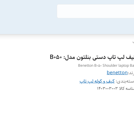
ف لپ تاپ دستی بنلتون مدل: B050
Benetton B050 Shoulder laptop B
ند:
benetton
ته‌بندی
:
کیف و کوله لپ تاپ
اسه کالا
1403003003