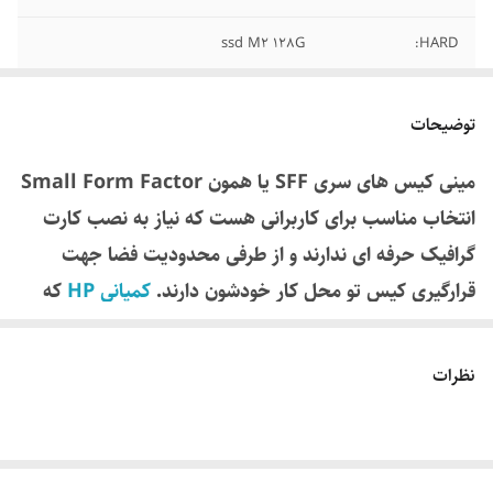
ssd M2 128G
HARD:
HDD 500G
HARD2:
توضیحات
مینی کیس های سری SFF یا همون Small Form Factor
انتخاب مناسب برای کاربرانی هست که نیاز به نصب کارت
گرافیک حرفه ای ندارند و از طرفی محدودیت فضا جهت
قرارگیری کیس تو محل کار خودشون دارند.
کمپانی HP
که
همیشه پیشرو در طراحی و تنوع
مینی کیس
HP ProDesk
600 G3 یکی از این کیس های هست که با پشتیبانی از
نظرات
پردازنده های نسل 6 و 7 اینتل کارایی مناسبی جهت نصب
انواع نرم افزارهای سنگین و متوسط داراست.
پردازنده