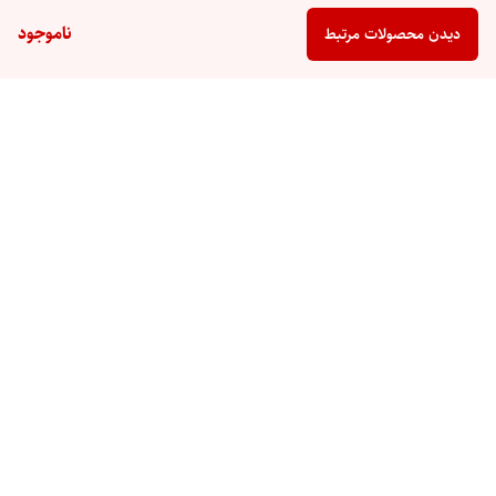
ناموجود
دیدن محصولات مرتبط
برگشت به بالا
گارانتی
ارسال ویژه
پشتیبانی ۲۴ ساعته
۷ روز ضمانت بازگشت کالا