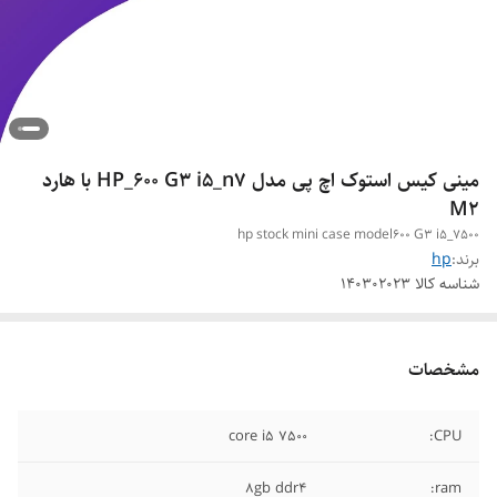
مینی کیس استوک اچ پی مدل HP_600 G3 i5_n7 با هارد
M2
hp stock mini case model600 G3 i5_7500
برند:
hp
شناسه کالا
140302023
مشخصات
core i5 7500
CPU:
8gb ddr4
ram: