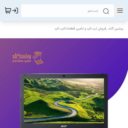
پـرشـین گــلد _فروش لـپ تاپ و تـامیـن قطعـات
/
لپ تاپ