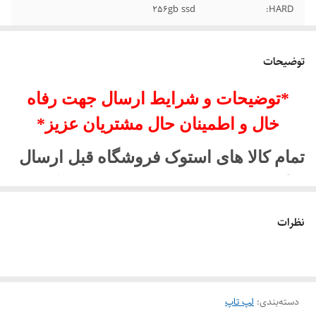
256gb ssd
HARD:
توضیحات
*توضیحات و شرایط ارسال جهت رفاه
خال و اطمینان حال مشتریان عزیز*
تمام کالا های استوک فروشگاه قبل ارسال
برای مشتری تست شده و ویدیو و عکس
از سلامت کالا برای خریدار محترم ارسال
نظرات
میشود.
پرشین گلد:تجربه یک خرید مطمئن را برای
شما میسازد
دسته‌بندی
:
لپ تاپ