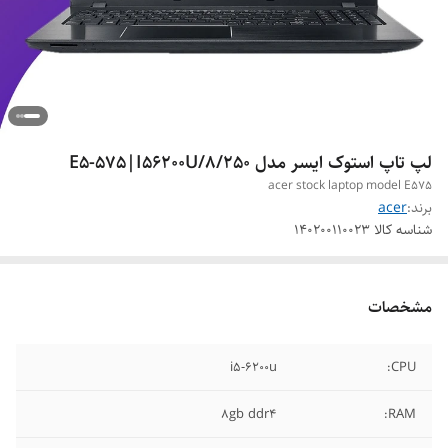
لپ تاپ استوک ایسر مدل E5-575|I56200U/8/250
acer stock laptop model E575
برند:
acer
شناسه کالا
140200110023
مشخصات
i5-6200u
CPU:
8gb ddr4
RAM: