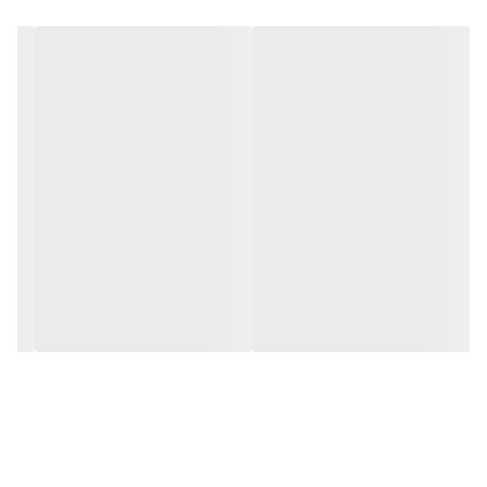
نقد و بررسی
لپ تاپ استوک ایسر مدل Acer Aspire
E5-575
کمپانی ایسر در سالهای گذشته توانسته خود
را در بین چند تولید کننده برتر لپ تاپ قرار
دهد که این نشان از پیشرفت روزافزون این
برند دارد. لپ تاپ Acer Aspire E5-575
نیز مهر تاییدی بر پیشرفت این شرکت است.
این لپ تاپ با بدنه ای از جنس آلومینیوم با
استحکام و زیبایی خود حس اعتماد را به شما
می دهد. با توجه به قدرت پردازش بالا و
کانفیگ عالی این دستگاه برای هر کاری
مناسب است.