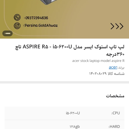
لپ تاپ استوک ایسر مدل ASPIRE R5 - i5-6200U تاچ
360درجه
acer stock laptop model aspire R
برند:
acer
شناسه کالا
140208029
مشخصات
i5-6200U
CPU:
128gb
HARD: