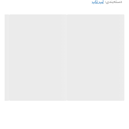
دسته‌بندی
:
لپ تاپ
حافظه Cache : 3MB
حافظه رم
ظرفیت رم : 8 گیگابایت
نوع حافظه رم : DDR3L
قابلیت ارتقاء رم : تا 16 گیگابایت
حافظه داخلی
ظرفیت SSD : 128 گیگابایت
نوع حافظه پرسرعت : M2 NVMe
قابلیت ارتقاء هارد : بله
کارت گرافیک
سری کارت گرافیک : Intel HD
مدل گرافیک : Intel® HD Graphics