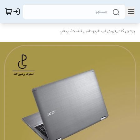
پـرشـین گــلد _فروش لـپ تاپ و تـامیـن قطعـات
/
لپ تاپ