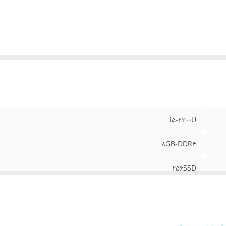
i5-6200U
8GB-DDR4
256SSD
360درجه چرخش تصویر تاچ صفحه FULLHD