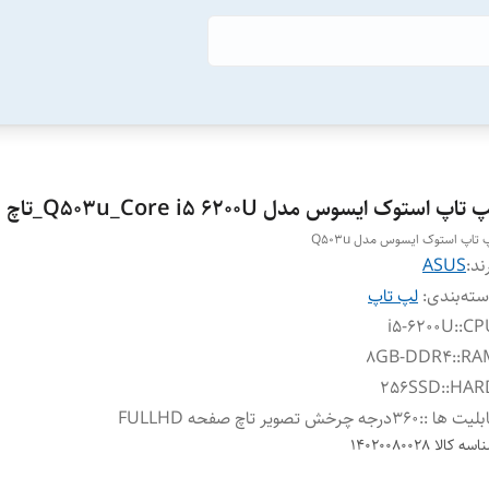
 تاپ استوک ایسوس مدل Q503u_Core i5 6200U_تاچ
 تاپ استوک ایسوس مدل Q503u
ند:
ASUS
ته‌بندی
:
لپ تاپ
i5-6200U
:
CPU
8GB-DDR4
:
RAM
256SSD
:
HARD
بلیت ها :
:
360درجه چرخش تصویر تاچ صفحه FULLHD
اسه کالا
14020080028