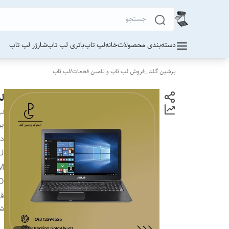
دسته‌بندی محصولات
خانه
لپ تاپ
باتری لپ تاپ
شارژر لپ تاپ
پـرشـین گــلد _فروش لـپ تاپ و تـامیـن قطعـات
/
لپ تاپ
لپ
لپ
بر
دس
:
:
:
قا
شن