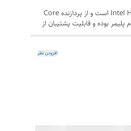
مدل Q503U مجهز به کارت گرافیک Intel HD Graphics 520 است و از پردازنده Core
وع لیتیوم پلیمر بوده و قابلیت پشتیبان از
تاپ دست دوم
ایسوس در وزن
مستحکم و مقاوم به فروش می رسد. این لپ تاپ
افزودن نظر