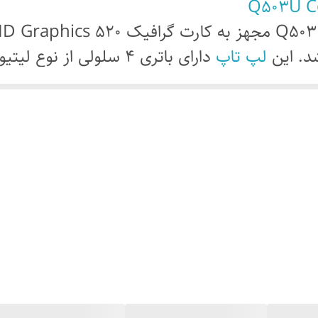
لپ تاپ
دارای باتری 4 سلولی از ن
لپ 
2. کیلوگرم با ابعاد 22*249*379 میلی متر تولید دشه و با بدنه ی 
Q503U C :
: 4 سلولی لیتیوم پلیمر