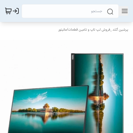
پـرشـین گــلد _فروش لـپ تاپ و تـامیـن قطعـات
/
مانیتور