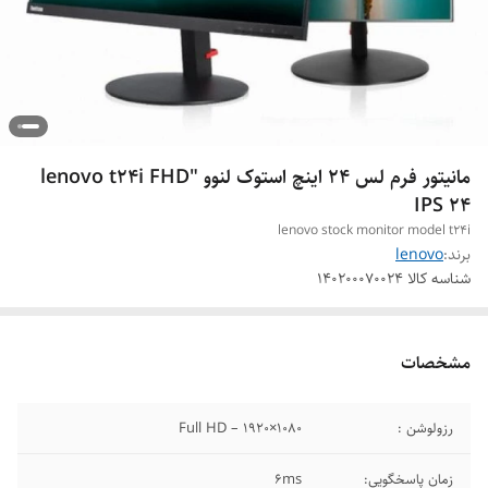
مانیتور فرم لس 24 اینچ استوک لنوو "lenovo t24i FHD
IPS 24
lenovo stock monitor model t24i
برند:
lenovo
شناسه کالا
140200070024
مشخصات
رزولوشن :
1080×1920 – Full HD
زمان پاسخگویی:
6ms