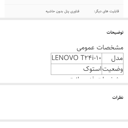
قابلیت های دیگر:
فناوری پنل بدون حاشیه
توضیحات
مشخصات عمومی
مدل
LENOVO T24i-10
وضعیت
استوک
مشخصات فنی مانیتور
نوع مانیتور
LED
نظرات
اینچ تصویر
۲۴ اینچ
سایز
23.5
تصویر