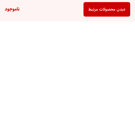
ناموجود
دیدن محصولات مرتبط
برگشت به بالا
گارانتی
ارسال ویژه
پشتیبانی ۲۴ ساعته
۷ روز ضمانت بازگشت کالا